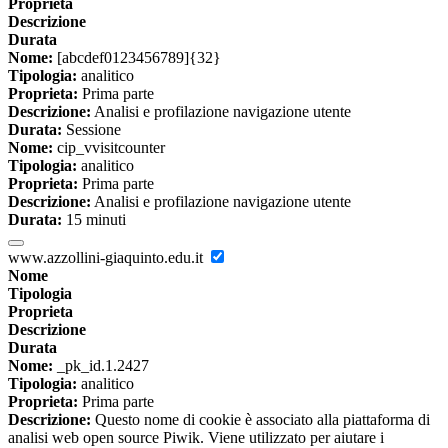
Proprieta
Descrizione
Durata
Nome:
[abcdef0123456789]{32}
Tipologia:
analitico
Proprieta:
Prima parte
Descrizione:
Analisi e profilazione navigazione utente
Durata:
Sessione
Nome:
cip_vvisitcounter
Tipologia:
analitico
Proprieta:
Prima parte
Descrizione:
Analisi e profilazione navigazione utente
Durata:
15 minuti
www.azzollini-giaquinto.edu.it
Nome
Tipologia
Proprieta
Descrizione
Durata
Nome:
_pk_id.1.2427
Tipologia:
analitico
Proprieta:
Prima parte
Descrizione:
Questo nome di cookie è associato alla piattaforma di
analisi web open source Piwik. Viene utilizzato per aiutare i