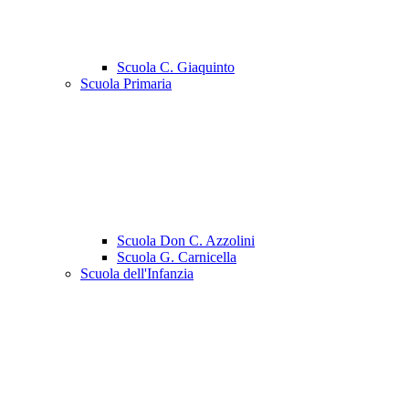
Scuola C. Giaquinto
Scuola Primaria
Scuola Don C. Azzolini
Scuola G. Carnicella
Scuola dell'Infanzia