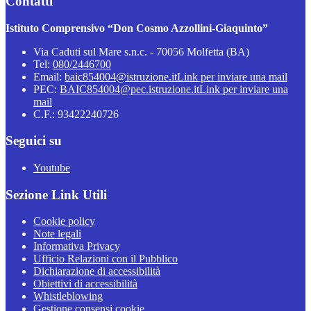
Contatti
Istituto Comprensivo “Don Cosmo Azzollini-Giaquinto”
Via Caduti sul Mare s.n.c. - 70056 Molfetta (BA)
Tel:
080/2446700
Email:
baic854004@istruzione.it
Link per inviare una mail
PEC:
BAIC854004@pec.istruzione.it
Link per inviare una
mail
C.F.: 93422240726
Seguici su
Youtube
Sezione Link Utili
Cookie policy
Note legali
Informativa Privacy
Ufficio Relazioni con il Pubblico
Dichiarazione di accessibilità
Obiettivi di accessibilità
Whistleblowing
Gestione consensi cookie