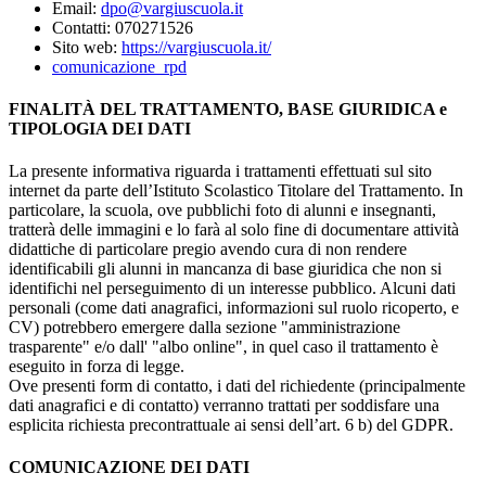
Email:
dpo@
vargiu
scuola.it
Contatti: 070271526
Sito web:
https://vargiuscuola.it/
comunicazione_rpd
FINALITÀ DEL TRATTAMENTO, BASE GIURIDICA e
TIPOLOGIA DEI DATI
La presente informativa riguarda i trattamenti effettuati sul sito
internet da parte dell’Istituto Scolastico Titolare del Trattamento. In
particolare, la scuola, ove pubblichi foto di alunni e insegnanti,
tratterà delle immagini e lo farà al solo fine di documentare attività
didattiche di particolare pregio avendo cura di non rendere
identificabili gli alunni in mancanza di base giuridica che non si
identifichi nel perseguimento di un interesse pubblico. Alcuni dati
personali (come dati anagrafici, informazioni sul ruolo ricoperto, e
CV) potrebbero emergere dalla sezione "amministrazione
trasparente" e/o dall' "albo online", in quel caso il trattamento è
eseguito in forza di legge.
Ove presenti form di contatto, i dati del richiedente (principalmente
dati anagrafici e di contatto) verranno trattati per soddisfare una
esplicita richiesta precontrattuale ai sensi dell’art. 6 b) del GDPR.
COMUNICAZIONE DEI DATI