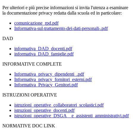
Per ulteriori e più precise informazioni si invita l'utenza a esaminare
la documentazione privacy redatta dalla scuola ed in particolare:
comunicazione_rpd.pdf
Informativa-sul-trattamento-dei-dati-personali-.pdf
DAD
informativa_DAD_docenti.pdf
informativa_DAD_famiglie.pdf
INFORMATIVE COMPLETE
Informativa_privacy_dipendenti_.pdf
Informativa_privacy_fornitori_esterni.pdf
Informativa_Privacy_Genitori.pdf
ISTRUZIONI OPERATIVE
istruzioni_operative_collaboratori_scolastici.pdf
istruzioni_operative_docenti.pdf
istruzioni_operative_DSGA__e_assistenti_amministrativi.pdf
NORMATIVE DOC LINK