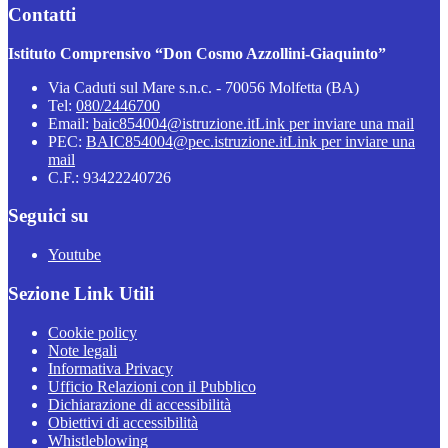
Contatti
Istituto Comprensivo “Don Cosmo Azzollini-Giaquinto”
Via Caduti sul Mare s.n.c. - 70056 Molfetta (BA)
Tel:
080/2446700
Email:
baic854004@istruzione.it
Link per inviare una mail
PEC:
BAIC854004@pec.istruzione.it
Link per inviare una
mail
C.F.: 93422240726
Seguici su
Youtube
Sezione Link Utili
Cookie policy
Note legali
Informativa Privacy
Ufficio Relazioni con il Pubblico
Dichiarazione di accessibilità
Obiettivi di accessibilità
Whistleblowing