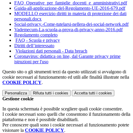
FAQ_Operative_per_famiglie_docenti_e_amministrativi.pdf
Guida-all-applicazione-del-Regolamento-UE-2016-679.pdf
MODELLO esercizio diritti in materia di protezione dei dati
personali.docx
Social-privacy.-Come-tutelarsi-nellera-dei-social-network.pdf
Vademecum-La-scuola-a-prova-di-privacy-anno-2016.pdf
Regolamento completo
FAQ - Scuola e privacy
Diritti dell’interessato
Violazioni dati personali - Data breach
Coronavirus: didattica on line, dal Garante privacy prime
istruzioni per l'uso
Questo sito o gli strumenti terzi da questo utilizzati si avvalgono di
cookie necessari al funzionamento ed utili alle finalità illustrate nella
COOKIE POLICY
.
Personalizza
Rifiuta tutti
i cookies
Accetta tutti
i cookies
Gestione cookie
In questa schermata è possibile scegliere quali cookie consentire.
I cookie necessari sono quelli che consentono il funzionamento della
piattaforma e non è possibile disabilitarli.
Per conoscere quali sono i cookie necessari al funzionamento potete
visionare la
COOKIE POLICY
.