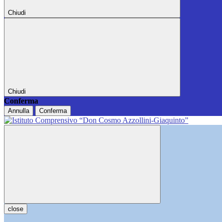
Chiudi
Chiudi
Conferma
Annulla
Conferma
close