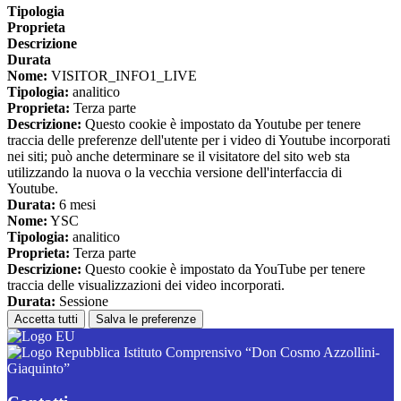
Tipologia
Proprieta
Descrizione
Durata
Nome:
VISITOR_INFO1_LIVE
Tipologia:
analitico
Proprieta:
Terza parte
Descrizione:
Questo cookie è impostato da Youtube per tenere
traccia delle preferenze dell'utente per i video di Youtube incorporati
nei siti; può anche determinare se il visitatore del sito web sta
utilizzando la nuova o la vecchia versione dell'interfaccia di
Youtube.
Durata:
6 mesi
Nome:
YSC
Tipologia:
analitico
Proprieta:
Terza parte
Descrizione:
Questo cookie è impostato da YouTube per tenere
traccia delle visualizzazioni dei video incorporati.
Durata:
Sessione
Accetta tutti
Salva le preferenze
Istituto Comprensivo “Don Cosmo Azzollini-
Giaquinto”