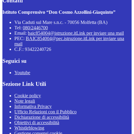
Contatti
Istituto Comprensivo “Don Cosmo Azzollini-Giaquinto”
Via Caduti sul Mare s.n.c. - 70056 Molfetta (BA)
Tel:
080/2446700
Email:
baic854004@istruzione.it
Link per inviare una mail
PEC:
BAIC854004@pec.istruzione.it
Link per inviare una
mail
C.F.: 93422240726
Seguici su
Youtube
Sezione Link Utili
Cookie policy
Note legali
Informativa Privacy
Ufficio Relazioni con il Pubblico
Dichiarazione di accessibilità
Obiettivi di accessibilità
Whistleblowing
Gestione consensi cookie