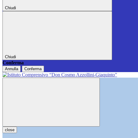
Chiudi
Chiudi
Conferma
Annulla
Conferma
close