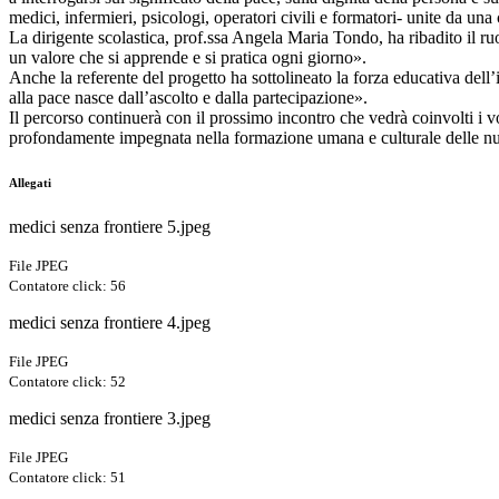
medici, infermieri, psicologi, operatori civili e formatori- unite da u
La dirigente scolastica, prof.ssa Angela Maria Tondo, ha ribadito il ruo
un valore che si apprende e si pratica ogni giorno».
Anche la referente del progetto ha sottolineato la forza educativa de
alla pace nasce dall’ascolto e dalla partecipazione».
Il percorso continuerà con il prossimo incontro che vedrà coinvolti i v
profondamente impegnata nella formazione umana e culturale delle n
Allegati
medici senza frontiere 5.jpeg
File JPEG
Contatore click: 56
medici senza frontiere 4.jpeg
File JPEG
Contatore click: 52
medici senza frontiere 3.jpeg
File JPEG
Contatore click: 51