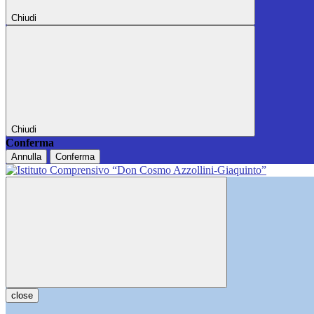
Chiudi
Chiudi
Conferma
Annulla
Conferma
close