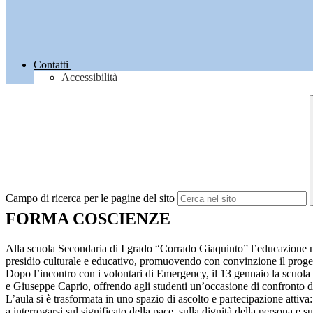
Contatti
Accessibilità
Campo di ricerca per le pagine del sito
FORMA COSCIENZE
Alla scuola Secondaria di I grado “Corrado Giaquinto” l’educazione non
presidio culturale e educativo, promuovendo con convinzione il progetto
Dopo l’incontro con i volontari di Emergency, il 13 gennaio la scuola 
e Giuseppe Caprio, offrendo agli studenti un’occasione di confronto di
L’aula si è trasformata in uno spazio di ascolto e partecipazione attiv
a interrogarsi sul significato della pace, sulla dignità della persona 