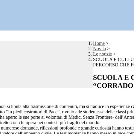
Home
>
Novità
>
Le notizie
>
SCUOLA E CULTU
PERCORSO CHE 
SCUOLA E 
“CORRADO 
 si limita alla trasmissione di contenuti, ma si traduce in esperienze ca
 “In piedi costruttori di Pace”, rivolto alle studentesse delle classi pr
ha aperto le sue porte ai volontari di Medici Senza Frontiere- dell’Ante
retto con chi opera nei contesti più fragili del mondo.
a: numerose domande, riflessioni profonde e grande curiosità hanno testi
e sul valore dell’impegno civile. Le testimonianze hanno messo in luce c