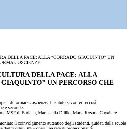
RA DELLA PACE: ALLA “CORRADO GIAQUINTO” UN
FORMA COSCIENZE
CULTURA DELLA PACE: ALLA
GIAQUINTO” UN PERCORSO CHE
paci di formare coscienze. L’istituto si conferma così
ime e seconde.
nna MSF di Barletta, Mariastella Dilillo, Maria Rosaria Cavaliere
moniato il coinvolgimento autentico degli studenti, guidati dalla scuola
ome dietro ogni ONG operi una rete di professionalità-