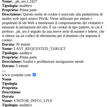
Nome:
_pk_ses.1.2427
Tipologia:
analitico
Proprieta:
Prima parte
Descrizione:
Questo nome di cookie è associato alla piattaforma di
analisi web open source Piwik. Viene utilizzato per aiutare i
proprietari di siti Web a monitorare il comportamento dei visitatori e
misurare le prestazioni del sito. È un cookie di tipo pattern, in cui il
prefisso _pk_ses è seguito da una breve serie di numeri e lettere, che
si ritiene sia un codice di riferimento per il dominio che imposta il
cookie.
Durata:
30 minuti
Nome:
LAST_REQUESTED_TARGET
Tipologia:
analitico
Proprieta:
Prima parte
Descrizione:
Analisi e profilazione navigazione utente
Durata:
5 minuti
www.youtube.com
Nome
Tipologia
Proprieta
Descrizione
Durata
Nome:
VISITOR_INFO1_LIVE
Tipologia:
analitico