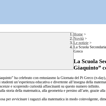
Home
>
Novità
>
Le notizie
>
La Scuola Secondaria
Greco
La Scuola Se
Giaquinto” c
quinto” ha celebrato con entusiasmo la Giornata del Pi Greco (π-day), 
i studenti un’esperienza educativa e divertente all’insegna della matemati
scenze e scoprendo curiosità affascinanti su questo numero infinito.
 storia della matematica, alla geometria e persino all’arte, grazie alla re
iosa per avvicinare i ragazzi alla matematica in modo coinvolgente, dim