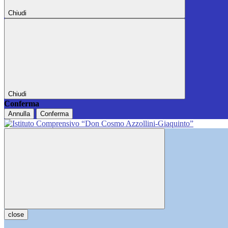
Chiudi
Chiudi
Conferma
Annulla
Conferma
close