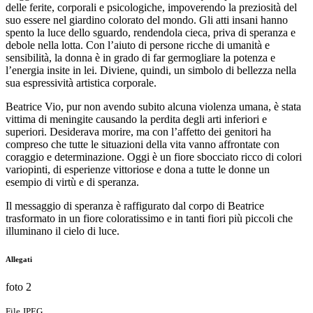
delle ferite, corporali e psicologiche, impoverendo la preziosità del
suo essere nel giardino colorato del mondo. Gli atti insani hanno
spento la luce dello sguardo, rendendola cieca, priva di speranza e
debole nella lotta. Con l’aiuto di persone ricche di umanità e
sensibilità, la donna è in grado di far germogliare la potenza e
l’energia insite in lei. Diviene, quindi, un simbolo di bellezza nella
sua espressività artistica corporale.
Beatrice Vio, pur non avendo subito alcuna violenza umana, è stata
vittima di meningite causando la perdita degli arti inferiori e
superiori. Desiderava morire, ma con l’affetto dei genitori ha
compreso che tutte le situazioni della vita vanno affrontate con
coraggio e determinazione. Oggi è un fiore sbocciato ricco di colori
variopinti, di esperienze vittoriose e dona a tutte le donne un
esempio di virtù e di speranza.
Il messaggio di speranza è raffigurato dal corpo di Beatrice
trasformato in un fiore coloratissimo e in tanti fiori più piccoli che
illuminano il cielo di luce.
Allegati
foto 2
File JPEG