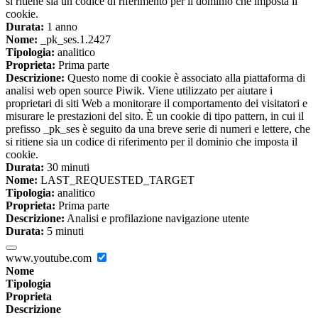
si ritiene sia un codice di riferimento per il dominio che imposta il
cookie.
Durata:
1 anno
Nome:
_pk_ses.1.2427
Tipologia:
analitico
Proprieta:
Prima parte
Descrizione:
Questo nome di cookie è associato alla piattaforma di
analisi web open source Piwik. Viene utilizzato per aiutare i
proprietari di siti Web a monitorare il comportamento dei visitatori e
misurare le prestazioni del sito. È un cookie di tipo pattern, in cui il
prefisso _pk_ses è seguito da una breve serie di numeri e lettere, che
si ritiene sia un codice di riferimento per il dominio che imposta il
cookie.
Durata:
30 minuti
Nome:
LAST_REQUESTED_TARGET
Tipologia:
analitico
Proprieta:
Prima parte
Descrizione:
Analisi e profilazione navigazione utente
Durata:
5 minuti
www.youtube.com
Nome
Tipologia
Proprieta
Descrizione