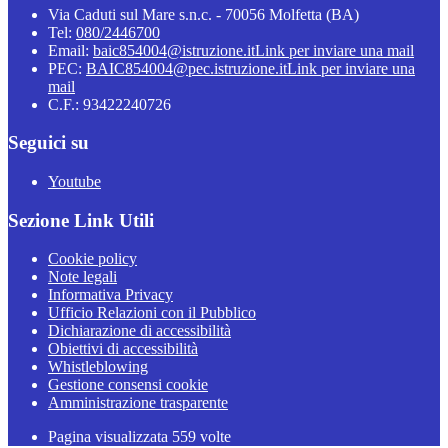
Via Caduti sul Mare s.n.c. - 70056 Molfetta (BA)
Tel:
080/2446700
Email:
baic854004@istruzione.it
Link per inviare una mail
PEC:
BAIC854004@pec.istruzione.it
Link per inviare una
mail
C.F.: 93422240726
Seguici su
Youtube
Sezione Link Utili
Cookie policy
Note legali
Informativa Privacy
Ufficio Relazioni con il Pubblico
Dichiarazione di accessibilità
Obiettivi di accessibilità
Whistleblowing
Gestione consensi cookie
Amministrazione trasparente
Pagina visualizzata
559
volte