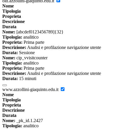
old.azzollini-giaquinto.edu.it
Nome
Tipologia
Proprieta
Descrizione
Durata
Nome:
[abcdef0123456789]{32}
Tipologia:
analitico
Proprieta:
Prima parte
Descrizione:
Analisi e profilazione navigazione utente
Durata:
Sessione
Nome:
cip_vvisitcounter
Tipologia:
analitico
Proprieta:
Prima parte
Descrizione:
Analisi e profilazione navigazione utente
Durata:
15 minuti
www.azzollini-giaquinto.edu.it
Nome
Tipologia
Proprieta
Descrizione
Durata
Nome:
_pk_id.1.2427
Tipologia:
analitico