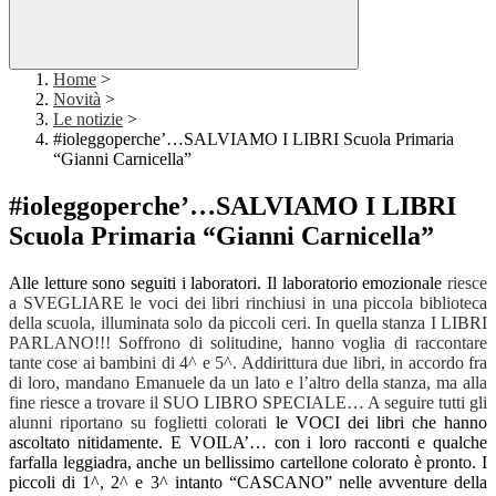
Home
>
Novità
>
Le notizie
>
#ioleggoperche’…SALVIAMO I LIBRI Scuola Primaria
“Gianni Carnicella”
#ioleggoperche’…SALVIAMO I LIBRI
Scuola Primaria “Gianni Carnicella”
Alle letture sono seguiti i laboratori. Il laboratorio emozionale
riesce
a SVEGLIARE le voci dei libri rinchiusi in una piccola biblioteca
della scuola, illuminata solo da piccoli ceri. In quella stanza I LIBRI
PARLANO!!! Soffrono di solitudine, hanno voglia di raccontare
tante cose ai bambini di 4^ e 5^. Addirittura due libri, in accordo fra
di loro, mandano Emanuele da un lato e l’altro della stanza, ma alla
fine riesce a trovare il SUO LIBRO SPECIALE… A seguire tutti gli
alunni riportano su foglietti colorati
le VOCI dei libri che hanno
ascoltato nitidamente. E VOILA’… con i loro racconti e qualche
farfalla leggiadra, anche un bellissimo cartellone colorato è pronto.
I
piccoli di 1^, 2^ e 3^ intanto “CASCANO” nelle avventure della