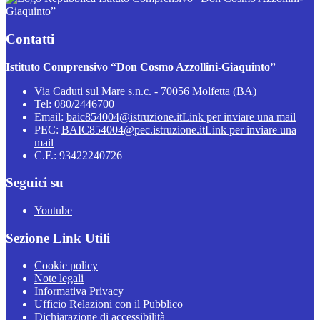
Giaquinto”
Contatti
Istituto Comprensivo “Don Cosmo Azzollini-Giaquinto”
Via Caduti sul Mare s.n.c. - 70056 Molfetta (BA)
Tel:
080/2446700
Email:
baic854004@istruzione.it
Link per inviare una mail
PEC:
BAIC854004@pec.istruzione.it
Link per inviare una
mail
C.F.: 93422240726
Seguici su
Youtube
Sezione Link Utili
Cookie policy
Note legali
Informativa Privacy
Ufficio Relazioni con il Pubblico
Dichiarazione di accessibilità