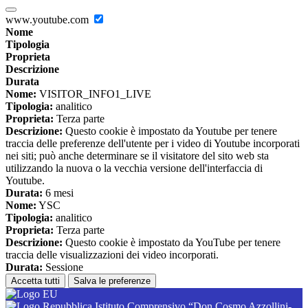
www.youtube.com
Nome
Tipologia
Proprieta
Descrizione
Durata
Nome:
VISITOR_INFO1_LIVE
Tipologia:
analitico
Proprieta:
Terza parte
Descrizione:
Questo cookie è impostato da Youtube per tenere
traccia delle preferenze dell'utente per i video di Youtube incorporati
nei siti; può anche determinare se il visitatore del sito web sta
utilizzando la nuova o la vecchia versione dell'interfaccia di
Youtube.
Durata:
6 mesi
Nome:
YSC
Tipologia:
analitico
Proprieta:
Terza parte
Descrizione:
Questo cookie è impostato da YouTube per tenere
traccia delle visualizzazioni dei video incorporati.
Durata:
Sessione
Accetta tutti
Salva le preferenze
Istituto Comprensivo “Don Cosmo Azzollini-