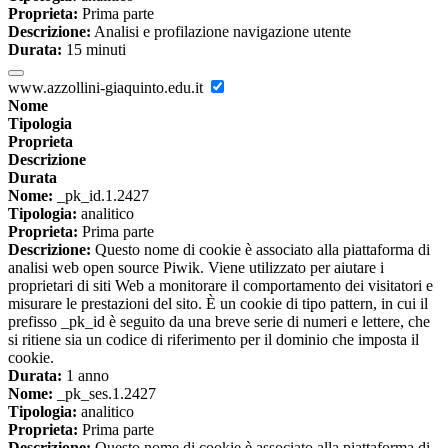
Proprieta:
Prima parte
Descrizione:
Analisi e profilazione navigazione utente
Durata:
15 minuti
www.azzollini-giaquinto.edu.it
Nome
Tipologia
Proprieta
Descrizione
Durata
Nome:
_pk_id.1.2427
Tipologia:
analitico
Proprieta:
Prima parte
Descrizione:
Questo nome di cookie è associato alla piattaforma di
analisi web open source Piwik. Viene utilizzato per aiutare i
proprietari di siti Web a monitorare il comportamento dei visitatori e
misurare le prestazioni del sito. È un cookie di tipo pattern, in cui il
prefisso _pk_id è seguito da una breve serie di numeri e lettere, che
si ritiene sia un codice di riferimento per il dominio che imposta il
cookie.
Durata:
1 anno
Nome:
_pk_ses.1.2427
Tipologia:
analitico
Proprieta:
Prima parte
Descrizione:
Questo nome di cookie è associato alla piattaforma di