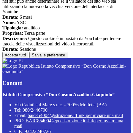
nei siti; può anche determinare se il visitatore del sito web sta
utilizzando la nuova o la vecchia versione dell'interfaccia di
Youtube.
Durata:
6 mesi
Nome:
YSC
Tipologia:
analitico
Proprieta:
Terza parte
Descrizione:
Questo cookie è impostato da YouTube per tenere
traccia delle visualizzazioni dei video incorporati.
Durata:
Sessione
Accetta tutti
Salva le preferenze
Istituto Comprensivo “Don Cosmo Azzollini-
Giaquinto”
Contatti
Istituto Comprensivo “Don Cosmo Azzollini-Giaquinto”
Via Caduti sul Mare s.n.c. - 70056 Molfetta (BA)
Tel:
080/2446700
Email:
baic854004@istruzione.it
Link per inviare una mail
PEC:
BAIC854004@pec.istruzione.it
Link per inviare una
mail
C.F.: 93422240726