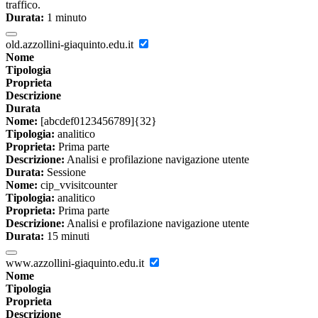
traffico.
Durata:
1 minuto
old.azzollini-giaquinto.edu.it
Nome
Tipologia
Proprieta
Descrizione
Durata
Nome:
[abcdef0123456789]{32}
Tipologia:
analitico
Proprieta:
Prima parte
Descrizione:
Analisi e profilazione navigazione utente
Durata:
Sessione
Nome:
cip_vvisitcounter
Tipologia:
analitico
Proprieta:
Prima parte
Descrizione:
Analisi e profilazione navigazione utente
Durata:
15 minuti
www.azzollini-giaquinto.edu.it
Nome
Tipologia
Proprieta
Descrizione