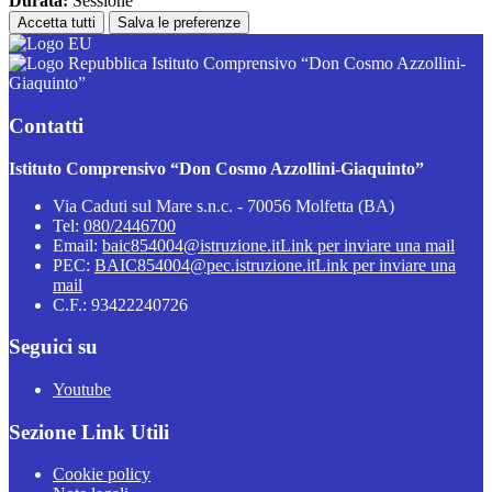
Durata:
Sessione
Accetta tutti
Salva le preferenze
Istituto Comprensivo “Don Cosmo Azzollini-
Giaquinto”
Contatti
Istituto Comprensivo “Don Cosmo Azzollini-Giaquinto”
Via Caduti sul Mare s.n.c. - 70056 Molfetta (BA)
Tel:
080/2446700
Email:
baic854004@istruzione.it
Link per inviare una mail
PEC:
BAIC854004@pec.istruzione.it
Link per inviare una
mail
C.F.: 93422240726
Seguici su
Youtube
Sezione Link Utili
Cookie policy