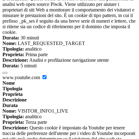
analisi web open source Piwik. Viene utilizzato per aiutare i
proprietari di siti Web a monitorare il comportamento dei visitatori e
misurare le prestazioni del sito. È un cookie di tipo pattern, in cui il
prefisso _pk_ses è seguito da una breve serie di numeri e lettere, che
si ritiene sia un codice di riferimento per il dominio che imposta il
cookie.
Durata:
30 minuti
Nome:
LAST_REQUESTED_TARGET
Tipologia:
analitico
Proprieta:
Prima parte
Descrizione:
Analisi e profilazione navigazione utente
Durata:
5 minuti
www.youtube.com
Nome
Tipologia
Proprieta
Descrizione
Durata
Nome:
VISITOR_INFO1_LIVE
Tipologia:
analitico
Proprieta:
Terza parte
Descrizione:
Questo cookie è impostato da Youtube per tenere
traccia delle preferenze dell'utente per i video di Youtube incorporati
nei siti; può anche determinare se il visitatore del sito web sta