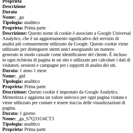
Proprieta
Descrizione
Durata
Nome:
_ga
Tipologia:
analitico
Proprieta:
Prima parte
Descrizione:
Questo nome di cookie è associato a Google Universal
Analytics, che è un aggiornamento significativo del servizio di
analisi più comunemente utilizzato da Google. Questo cookie viene
utilizzato per distinguere utenti unici assegnando un numero
generato in modo casuale come identificatore del cliente. È incluso
in ogni richiesta di pagina in un sito e utilizzato per calcolare i dati di
visitatori, sessioni e campagne per i rapporti di analisi dei siti.
Durata:
1 anno 1 mese
Nome:
_gid
Tipologia:
analitico
Proprieta:
Prima parte
Descrizione:
Questo cookie è impostato da Google Analytics.
Memorizza e aggiorna un valore univoco per ogni pagina visitata e
viene utilizzato per contare e tenere traccia delle visualizzazioni di
pagina.
Durata:
1 giorno
Nome:
_ga_S7Q31G6CT3
Tipologia:
analitico
Proprieta:
Prima parte