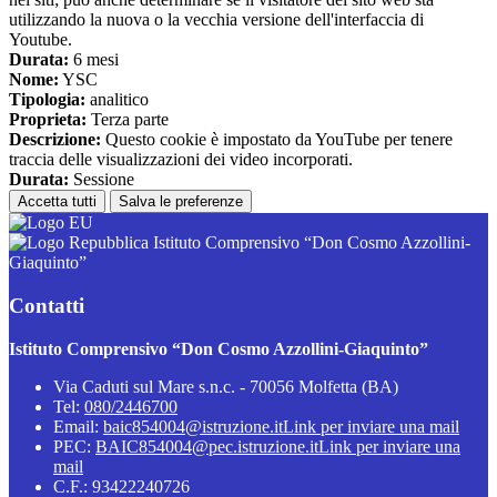
utilizzando la nuova o la vecchia versione dell'interfaccia di
Youtube.
Durata:
6 mesi
Nome:
YSC
Tipologia:
analitico
Proprieta:
Terza parte
Descrizione:
Questo cookie è impostato da YouTube per tenere
traccia delle visualizzazioni dei video incorporati.
Durata:
Sessione
Accetta tutti
Salva le preferenze
Istituto Comprensivo “Don Cosmo Azzollini-
Giaquinto”
Contatti
Istituto Comprensivo “Don Cosmo Azzollini-Giaquinto”
Via Caduti sul Mare s.n.c. - 70056 Molfetta (BA)
Tel:
080/2446700
Email:
baic854004@istruzione.it
Link per inviare una mail
PEC:
BAIC854004@pec.istruzione.it
Link per inviare una
mail
C.F.: 93422240726