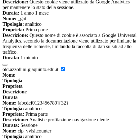
Descrizione:
Questo cookie viene utilizzato da Google Analytics
per mantenere lo stato della sessione.
Durata:
1 anno 1 mese
Nome:
_gat
Tipologia:
analitico
Proprieta:
Prima parte
Descrizione:
Questo nome di cookie è associato a Google Universal
Analytics, secondo la documentazione viene utilizzato per limitare la
frequenza delle richieste, limitando la raccolta di dati su siti ad alto
traffico.
Durata:
1 minuto
old.azzollini-giaquinto.edu.it
Nome
Tipologia
Proprieta
Descrizione
Durata
Nome:
[abcdef0123456789]{32}
Tipologia:
analitico
Proprieta:
Prima parte
Descrizione:
Analisi e profilazione navigazione utente
Durata:
Sessione
Nome:
cip_vvisitcounter
Tipologia:
analitico