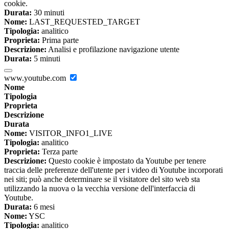
cookie.
Durata:
30 minuti
Nome:
LAST_REQUESTED_TARGET
Tipologia:
analitico
Proprieta:
Prima parte
Descrizione:
Analisi e profilazione navigazione utente
Durata:
5 minuti
www.youtube.com
Nome
Tipologia
Proprieta
Descrizione
Durata
Nome:
VISITOR_INFO1_LIVE
Tipologia:
analitico
Proprieta:
Terza parte
Descrizione:
Questo cookie è impostato da Youtube per tenere
traccia delle preferenze dell'utente per i video di Youtube incorporati
nei siti; può anche determinare se il visitatore del sito web sta
utilizzando la nuova o la vecchia versione dell'interfaccia di
Youtube.
Durata:
6 mesi
Nome:
YSC
Tipologia:
analitico