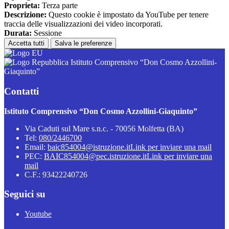
Proprieta:
Terza parte
Descrizione:
Questo cookie è impostato da YouTube per tenere
traccia delle visualizzazioni dei video incorporati.
Durata:
Sessione
Accetta tutti
Salva le preferenze
Istituto Comprensivo “Don Cosmo Azzollini-
Giaquinto”
Contatti
Istituto Comprensivo “Don Cosmo Azzollini-Giaquinto”
Via Caduti sul Mare s.n.c. - 70056 Molfetta (BA)
Tel:
080/2446700
Email:
baic854004@istruzione.it
Link per inviare una mail
PEC:
BAIC854004@pec.istruzione.it
Link per inviare una
mail
C.F.: 93422240726
Seguici su
Youtube