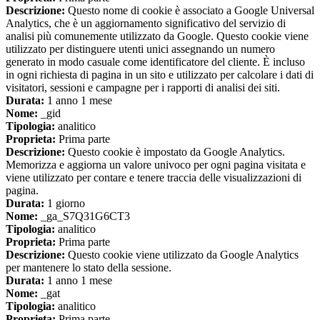
Descrizione:
Questo nome di cookie è associato a Google Universal
Analytics, che è un aggiornamento significativo del servizio di
analisi più comunemente utilizzato da Google. Questo cookie viene
utilizzato per distinguere utenti unici assegnando un numero
generato in modo casuale come identificatore del cliente. È incluso
in ogni richiesta di pagina in un sito e utilizzato per calcolare i dati di
visitatori, sessioni e campagne per i rapporti di analisi dei siti.
Durata:
1 anno 1 mese
Nome:
_gid
Tipologia:
analitico
Proprieta:
Prima parte
Descrizione:
Questo cookie è impostato da Google Analytics.
Memorizza e aggiorna un valore univoco per ogni pagina visitata e
viene utilizzato per contare e tenere traccia delle visualizzazioni di
pagina.
Durata:
1 giorno
Nome:
_ga_S7Q31G6CT3
Tipologia:
analitico
Proprieta:
Prima parte
Descrizione:
Questo cookie viene utilizzato da Google Analytics
per mantenere lo stato della sessione.
Durata:
1 anno 1 mese
Nome:
_gat
Tipologia:
analitico
Proprieta:
Prima parte