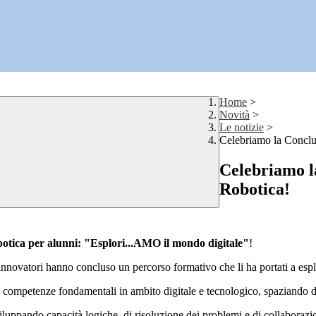
Home
>
Novità
>
Le notizie
>
Celebriamo la Conclu
Celebriamo l
Robotica!
otica per alunni: "Esplori...AMO il mondo digitale"
!
innovatori hanno concluso un percorso formativo che li ha portati a espl
o competenze fondamentali in ambito digitale e tecnologico, spaziando d
sviluppando capacità logiche, di risoluzione dei problemi e di collaborazi