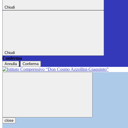
Chiudi
Chiudi
Conferma
Annulla
Conferma
close