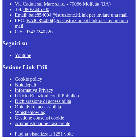
Via Caduti sul Mare s.n.c. - 70056 Molfetta (BA)
Tel:
080/2446700
Email:
baic854004@istruzione.it
Link per inviare una mail
PEC:
BAIC854004@pec.istruzione.it
Link per inviare una
mail
C.F.: 93422240726
Seguici su
Youtube
Sezione Link Utili
Cookie policy
Note legali
Informativa Privacy
Ufficio Relazioni con il Pubblico
Dichiarazione di accessibilità
Obiettivi di accessibilità
Whistleblowing
Gestione consensi cookie
Amministrazione trasparente
Pagina visualizzata
1251
volte