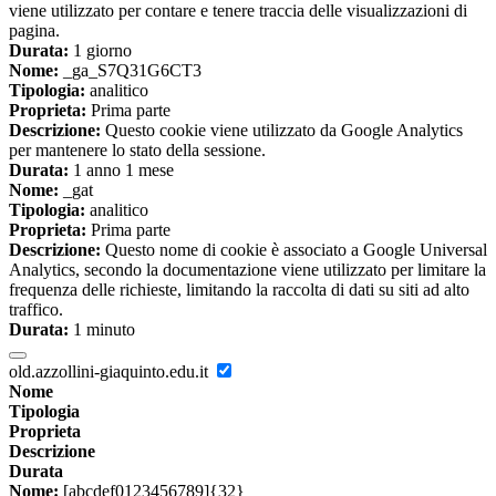
viene utilizzato per contare e tenere traccia delle visualizzazioni di
pagina.
Durata:
1 giorno
Nome:
_ga_S7Q31G6CT3
Tipologia:
analitico
Proprieta:
Prima parte
Descrizione:
Questo cookie viene utilizzato da Google Analytics
per mantenere lo stato della sessione.
Durata:
1 anno 1 mese
Nome:
_gat
Tipologia:
analitico
Proprieta:
Prima parte
Descrizione:
Questo nome di cookie è associato a Google Universal
Analytics, secondo la documentazione viene utilizzato per limitare la
frequenza delle richieste, limitando la raccolta di dati su siti ad alto
traffico.
Durata:
1 minuto
old.azzollini-giaquinto.edu.it
Nome
Tipologia
Proprieta
Descrizione
Durata
Nome:
[abcdef0123456789]{32}