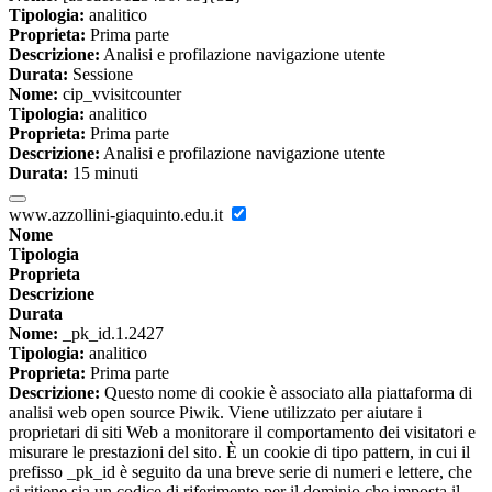
Tipologia:
analitico
Proprieta:
Prima parte
Descrizione:
Analisi e profilazione navigazione utente
Durata:
Sessione
Nome:
cip_vvisitcounter
Tipologia:
analitico
Proprieta:
Prima parte
Descrizione:
Analisi e profilazione navigazione utente
Durata:
15 minuti
www.azzollini-giaquinto.edu.it
Nome
Tipologia
Proprieta
Descrizione
Durata
Nome:
_pk_id.1.2427
Tipologia:
analitico
Proprieta:
Prima parte
Descrizione:
Questo nome di cookie è associato alla piattaforma di
analisi web open source Piwik. Viene utilizzato per aiutare i
proprietari di siti Web a monitorare il comportamento dei visitatori e
misurare le prestazioni del sito. È un cookie di tipo pattern, in cui il
prefisso _pk_id è seguito da una breve serie di numeri e lettere, che
si ritiene sia un codice di riferimento per il dominio che imposta il