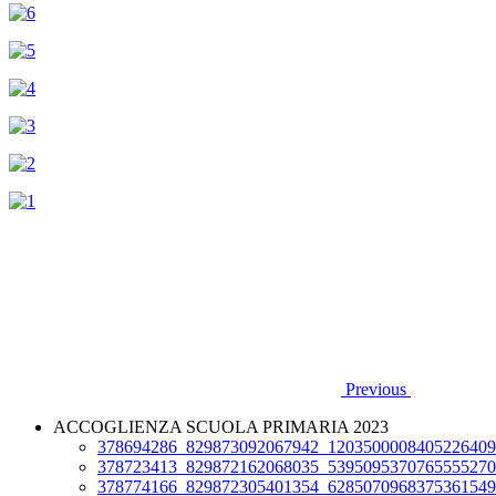
Previous
ACCOGLIENZA SCUOLA PRIMARIA 2023
378694286_829873092067942_1203500008405226409
378723413_829872162068035_5395095370765555270
378774166_829872305401354_6285070968375361549