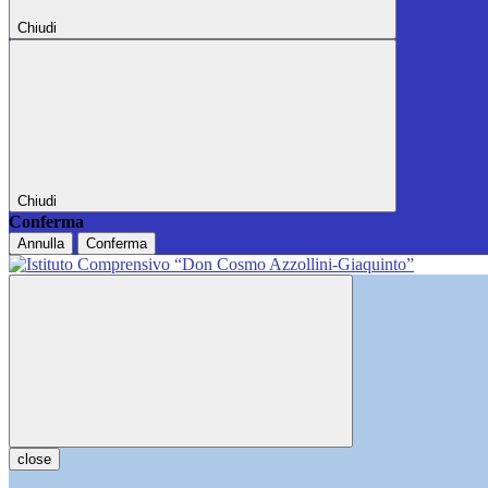
Chiudi
Chiudi
Conferma
Annulla
Conferma
close