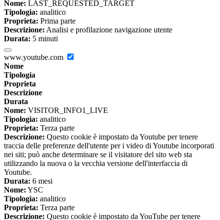
Nome:
LAST_REQUESTED_TARGET
Tipologia:
analitico
Proprieta:
Prima parte
Descrizione:
Analisi e profilazione navigazione utente
Durata:
5 minuti
www.youtube.com
Nome
Tipologia
Proprieta
Descrizione
Durata
Nome:
VISITOR_INFO1_LIVE
Tipologia:
analitico
Proprieta:
Terza parte
Descrizione:
Questo cookie è impostato da Youtube per tenere
traccia delle preferenze dell'utente per i video di Youtube incorporati
nei siti; può anche determinare se il visitatore del sito web sta
utilizzando la nuova o la vecchia versione dell'interfaccia di
Youtube.
Durata:
6 mesi
Nome:
YSC
Tipologia:
analitico
Proprieta:
Terza parte
Descrizione:
Questo cookie è impostato da YouTube per tenere