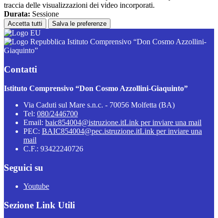
traccia delle visualizzazioni dei video incorporati.
Durata:
Sessione
Accetta tutti
Salva le preferenze
Istituto Comprensivo “Don Cosmo Azzollini-
Giaquinto”
Contatti
Istituto Comprensivo “Don Cosmo Azzollini-Giaquinto”
Via Caduti sul Mare s.n.c. - 70056 Molfetta (BA)
Tel:
080/2446700
Email:
baic854004@istruzione.it
Link per inviare una mail
PEC:
BAIC854004@pec.istruzione.it
Link per inviare una
mail
C.F.: 93422240726
Seguici su
Youtube
Sezione Link Utili