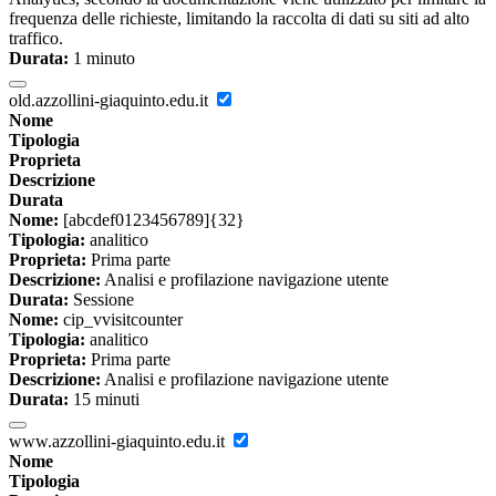
frequenza delle richieste, limitando la raccolta di dati su siti ad alto
traffico.
Durata:
1 minuto
old.azzollini-giaquinto.edu.it
Nome
Tipologia
Proprieta
Descrizione
Durata
Nome:
[abcdef0123456789]{32}
Tipologia:
analitico
Proprieta:
Prima parte
Descrizione:
Analisi e profilazione navigazione utente
Durata:
Sessione
Nome:
cip_vvisitcounter
Tipologia:
analitico
Proprieta:
Prima parte
Descrizione:
Analisi e profilazione navigazione utente
Durata:
15 minuti
www.azzollini-giaquinto.edu.it
Nome
Tipologia