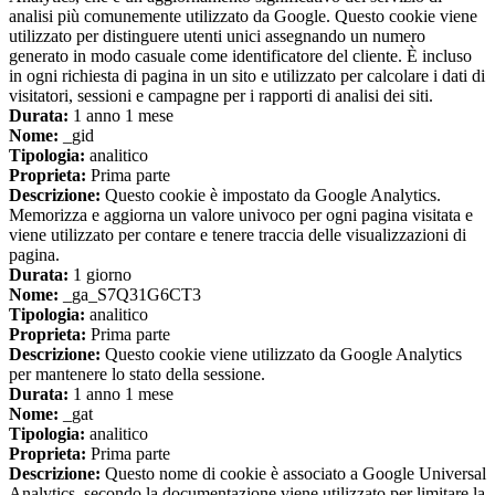
analisi più comunemente utilizzato da Google. Questo cookie viene
utilizzato per distinguere utenti unici assegnando un numero
generato in modo casuale come identificatore del cliente. È incluso
in ogni richiesta di pagina in un sito e utilizzato per calcolare i dati di
visitatori, sessioni e campagne per i rapporti di analisi dei siti.
Durata:
1 anno 1 mese
Nome:
_gid
Tipologia:
analitico
Proprieta:
Prima parte
Descrizione:
Questo cookie è impostato da Google Analytics.
Memorizza e aggiorna un valore univoco per ogni pagina visitata e
viene utilizzato per contare e tenere traccia delle visualizzazioni di
pagina.
Durata:
1 giorno
Nome:
_ga_S7Q31G6CT3
Tipologia:
analitico
Proprieta:
Prima parte
Descrizione:
Questo cookie viene utilizzato da Google Analytics
per mantenere lo stato della sessione.
Durata:
1 anno 1 mese
Nome:
_gat
Tipologia:
analitico
Proprieta:
Prima parte
Descrizione:
Questo nome di cookie è associato a Google Universal
Analytics, secondo la documentazione viene utilizzato per limitare la